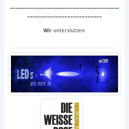
--------------------------------------
--------------------------
Wi
r unterstützen: