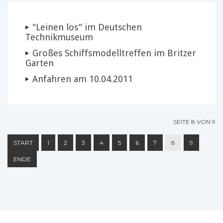
"Leinen los" im Deutschen
Technikmuseum
Großes Schiffsmodelltreffen im Britzer
Garten
Anfahren am 10.04.2011
SEITE 8 VON 9
START
1
2
3
4
5
6
7
8
9
ENDE